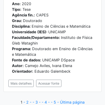
Ano:
2020
Tipo:
Tese
Agência fin.:
CAPES
Grau:
Doutorado
Disciplina:
Ensino de Ciências e Matemática
Universidade (IES):
UNICAMP
Faculdade/Departamento:
Instituto de Física
Gleb Wataghin
Programa:
Doutorado em Ensino de Ciências
e Matemática
Fonte de dados:
UNICAMP DSpace
Autor:
Camejo Aviles, Ivana Elena
Orientador:
Eduardo Galembeck
Mais detalhes
Acessar fonte
1
- 2 -
- 3 -
- 4 -
- 5 -
Última página