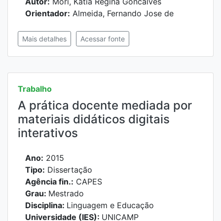
Autor:
Mori, Katia Regina Goncalves
Orientador:
Almeida, Fernando Jose de
Mais detalhes
Acessar fonte
Trabalho
A prática docente mediada por
materiais didáticos digitais
interativos
Ano:
2015
Tipo:
Dissertação
Agência fin.:
CAPES
Grau:
Mestrado
Disciplina:
Linguagem e Educação
Universidade (IES):
UNICAMP