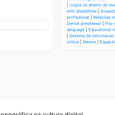
|
Jogos no ensino de ma
with disabilities
|
Acessib
profissional
|
Relacões 
Dental anesthesia
|
Pos-
language
|
Educational 
|
Sistema de informacao
critica
|
Mestre
|
Equacõ
eográfica na cultura digital