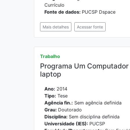
Currículo
Fonte de dados:
PUCSP Dspace
Mais detalhes
Acessar fonte
Trabalho
Programa Um Computador po
laptop
Ano:
2014
Tipo:
Tese
Agência fin.:
Sem agência definida
Grau:
Doutorado
Disciplina:
Sem disciplina definida
Universidade (IES):
PUCSP