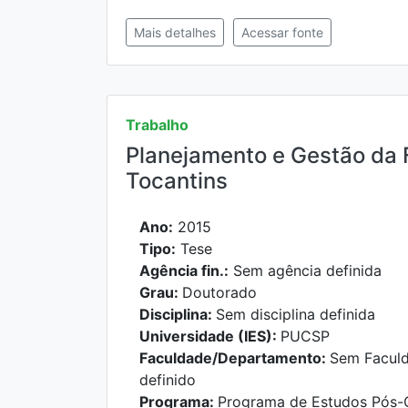
Mais detalhes
Acessar fonte
Trabalho
Planejamento e Gestão da 
Tocantins
Ano:
2015
Tipo:
Tese
Agência fin.:
Sem agência definida
Grau:
Doutorado
Disciplina:
Sem disciplina definida
Universidade (IES):
PUCSP
Faculdade/Departamento:
Sem Facul
definido
Programa:
Programa de Estudos Pós-