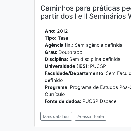
Caminhos para práticas pe
partir dos I e II Seminários
Ano:
2012
Tipo:
Tese
Agência fin.:
Sem agência definida
Grau:
Doutorado
Disciplina:
Sem disciplina definida
Universidade (IES):
PUCSP
Faculdade/Departamento:
Sem Facul
definido
Programa:
Programa de Estudos Pós-
Currículo
Fonte de dados:
PUCSP Dspace
Mais detalhes
Acessar fonte