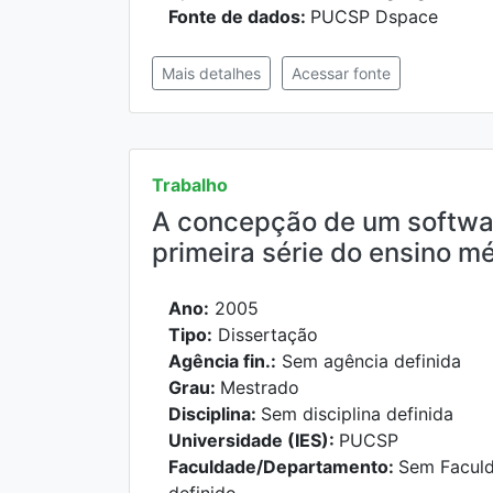
Fonte de dados:
PUCSP Dspace
Mais detalhes
Acessar fonte
Trabalho
A concepção de um softwar
primeira série do ensino m
Ano:
2005
Tipo:
Dissertação
Agência fin.:
Sem agência definida
Grau:
Mestrado
Disciplina:
Sem disciplina definida
Universidade (IES):
PUCSP
Faculdade/Departamento:
Sem Facul