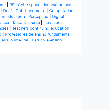
ade
|
RS
|
Cyberspace
|
Innovation and
|
Deaf
|
Cabri-geometre
|
Computador
 in education
|
Percepcao
|
Digital
ancia
|
Distant course
|
Inovacoes
acies
|
Teachers continuing education
|
o
|
Professores de ensino fundamental -
Calculo integral - Estudo e ensino
|