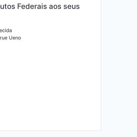
tutos Federais aos seus
ecida
arue Ueno