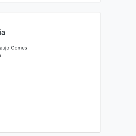
ia
raujo Gomes
a