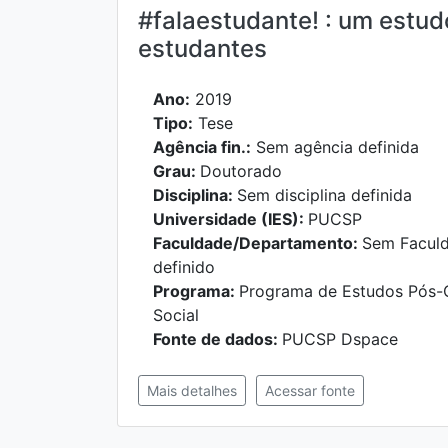
#falaestudante! : um estud
estudantes
Ano:
2019
Tipo:
Tese
Agência fin.:
Sem agência definida
Grau:
Doutorado
Disciplina:
Sem disciplina definida
Universidade (IES):
PUCSP
Faculdade/Departamento:
Sem Facul
definido
Programa:
Programa de Estudos Pós-
Social
Fonte de dados:
PUCSP Dspace
Mais detalhes
Acessar fonte