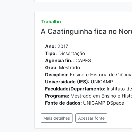
Trabalho
A Caatinguinha fica no Nor
Ano:
2017
Tipo:
Dissertação
Agência fin.:
CAPES
Grau:
Mestrado
Disciplina:
Ensino e Historia de Ciênci
Universidade (IES):
UNICAMP
Faculdade/Departamento:
Instituto d
Programa:
Mestrado em Ensino e Histó
Fonte de dados:
UNICAMP DSpace
Mais detalhes
Acessar fonte