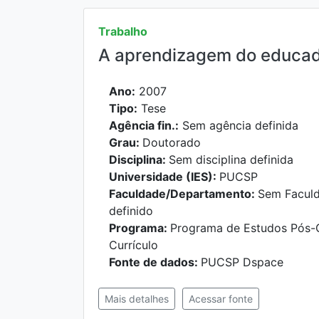
Trabalho
A aprendizagem do educador
Ano:
2007
Tipo:
Tese
Agência fin.:
Sem agência definida
Grau:
Doutorado
Disciplina:
Sem disciplina definida
Universidade (IES):
PUCSP
Faculdade/Departamento:
Sem Facul
definido
Programa:
Programa de Estudos Pós-
Currículo
Fonte de dados:
PUCSP Dspace
Mais detalhes
Acessar fonte