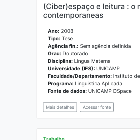
(Ciber)espaço e leitura : o
contemporaneas
Ano:
2008
Tipo:
Tese
Agência fin.:
Sem agência definida
Grau:
Doutorado
Disciplina:
Lingua Materna
Universidade (IES):
UNICAMP
Faculdade/Departamento:
Instituto 
Programa:
Linguistica Aplicada
Fonte de dados:
UNICAMP DSpace
Mais detalhes
Acessar fonte
Trabalho