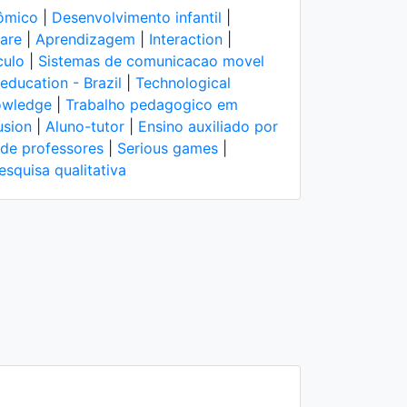
̂mico
|
Desenvolvimento infantil
|
are
|
Aprendizagem
|
Interaction
|
culo
|
Sistemas de comunicacao movel
education - Brazil
|
Technological
owledge
|
Trabalho pedagogico em
usion
|
Aluno-tutor
|
Ensino auxiliado por
de professores
|
Serious games
|
esquisa qualitativa