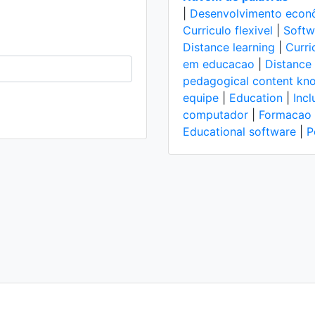
|
Desenvolvimento econo
Curriculo flexivel
|
Softw
Distance learning
|
Curri
em educacao
|
Distance 
pedagogical content kn
equipe
|
Education
|
Incl
computador
|
Formacao 
Educational software
|
P