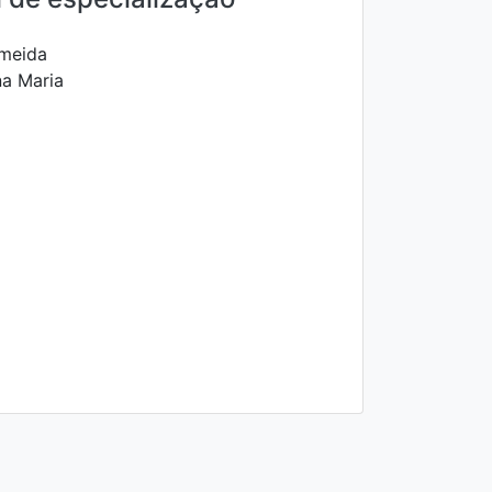
lmeida
na Maria