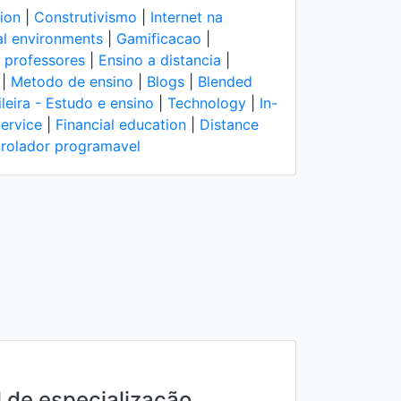
ion
|
Construtivismo
|
Internet na
ual environments
|
Gamificacao
|
 professores
|
Ensino a distancia
|
|
Metodo de ensino
|
Blogs
|
Blended
ileira - Estudo e ensino
|
Technology
|
In-
ervice
|
Financial education
|
Distance
rolador programavel
 de especialização