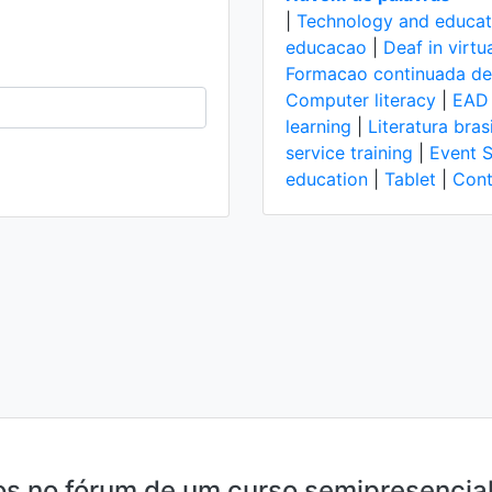
|
Technology and educat
educacao
|
Deaf in virt
Formacao continuada de
Computer literacy
|
EAD
learning
|
Literatura bras
service training
|
Event S
education
|
Tablet
|
Cont
s no fórum de um curso semipresencial