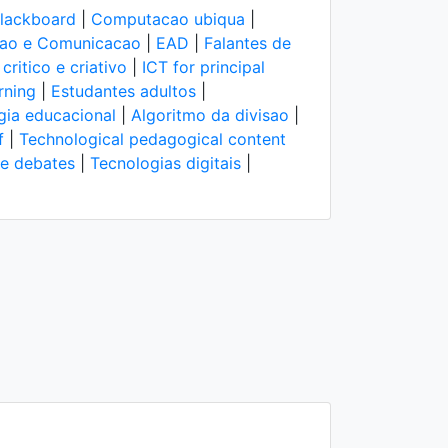
lackboard
|
Computacao ubiqua
|
cao e Comunicacao
|
EAD
|
Falantes de
ritico e criativo
|
ICT for principal
rning
|
Estudantes adultos
|
gia educacional
|
Algoritmo da divisao
|
f
|
Technological pedagogical content
 e debates
|
Tecnologias digitais
|