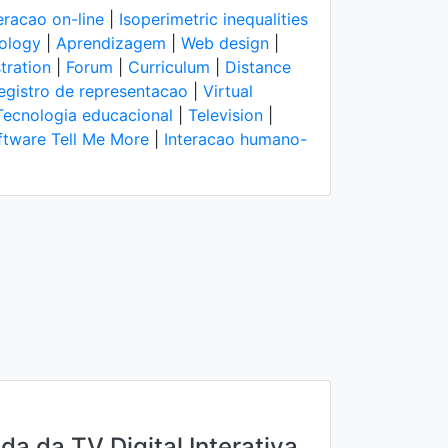
eracao on-line
|
Isoperimetric inequalities
ology
|
Aprendizagem
|
Web design
|
tration
|
Forum
|
Curriculum
|
Distance
egistro de representacao
|
Virtual
Tecnologia educacional
|
Television
|
ftware Tell Me More
|
Interacao humano-
a da TV Digital Interativa