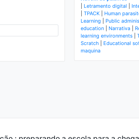
|
Letramento digital
|
Int
|
TPACK
|
Human parasit
Learning
|
Public adminis
education
|
Narrativa
|
R
learning environments
|
Scratch
|
Educational so
maquina
ão : preparando a escola para a chegad