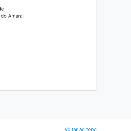
de
a do Amaral
Voltar ao topo