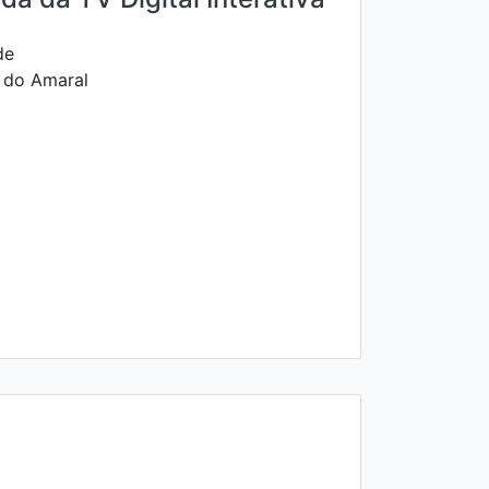
de
a do Amaral