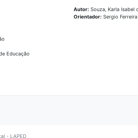
Autor:
Souza, Karla Isabel 
Orientador:
Sergio Ferreir
ão
 de Educação
tal - LAPED